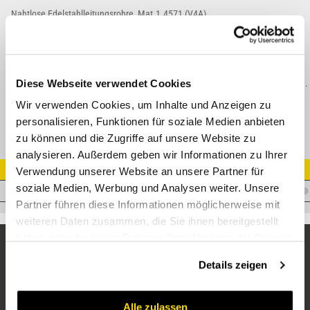
Nahtlose Edelstahlleitungsrohre, Mat.1.4571 (V4A)
Nur Stangenverkauf (6 Meter) - Preise sind in €/Meter angegeben.
Geschnittene 3 Meter Rohre siehe Artikelkategorie "3 Meter (geschnitten)".
Diese Webseite verwendet Cookies
ACHTUNG: Bei der Lieferung von Rohren fallen zusätzliche Versandkosten an.
Wir verwenden Cookies, um Inhalte und Anzeigen zu
personalisieren, Funktionen für soziale Medien anbieten
zu können und die Zugriffe auf unsere Website zu
analysieren. Außerdem geben wir Informationen zu Ihrer
Artikel Nr.
Verwendung unserer Website an unsere Partner für
soziale Medien, Werbung und Analysen weiter. Unsere
V.R-20X2-1.4571
Partner führen diese Informationen möglicherweise mit
weiteren Daten zusammen, die Sie ihnen bereitgestellt
haben oder die sie im Rahmen Ihrer Nutzung der Dienste
gesammelt haben.
Details zeigen
Alle zulassen