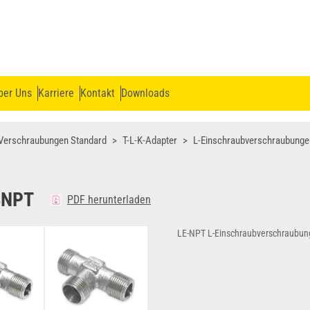
ber Uns
Karriere
Kontakt
Downloads
Verschraubungen Standard
T-L-K-Adapter
L-Einschraubverschraubunge
4NPT
PDF herunterladen
LE-NPT L-Einschraubverschraubun