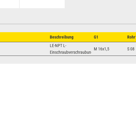
Beschreibung
G1
Rohr
LE-NPT L-
M 16x1,5
S 08
Einschraubverschraubung