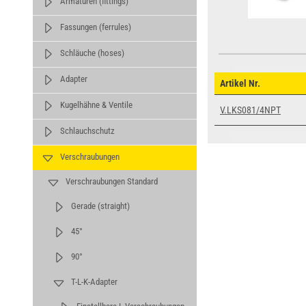
Armaturen (fittings)
Fassungen (ferrules)
Schläuche (hoses)
Adapter
Artikel Nr.
Kugelhähne & Ventile
V.LKS081/4NPT
Schlauchschutz
Verschraubungen
Verschraubungen Standard
Gerade (straight)
45°
90°
T-L-K-Adapter