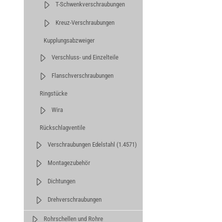
T-Schwenkverschraubungen
Kreuz-Verschraubungen
Kupplungsabzweiger
Verschluss- und Einzelteile
Flanschverschraubungen
Ringstücke
Wira
Rückschlagventile
Verschraubungen Edelstahl (1.4571)
Montagezubehör
Dichtungen
Drehverschraubungen
Rohrschellen und Rohre