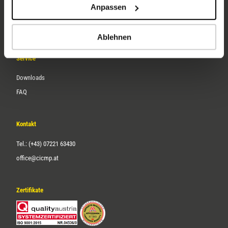
Anpassen
Über uns
Karriere
Ablehnen
Service
Downloads
FAQ
Kontakt
Tel.: (+43) 07221 63430
office@cicmp.at
Zertifikate