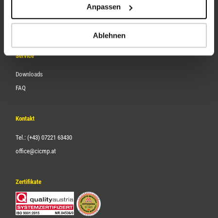
Anpassen
Über uns
Karriere
Ablehnen
Service
Downloads
FAQ
Kontakt
Tel.: (+43) 07221 63430
office@cicmp.at
Zertifikate