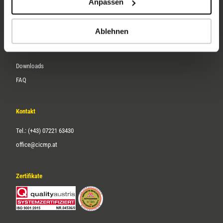
Anpassen
Über uns
Karriere
Ablehnen
Service
Downloads
FAQ
Kontakt
Tel.: (+43) 07221 63430
office@cicmp.at
Zertifikate