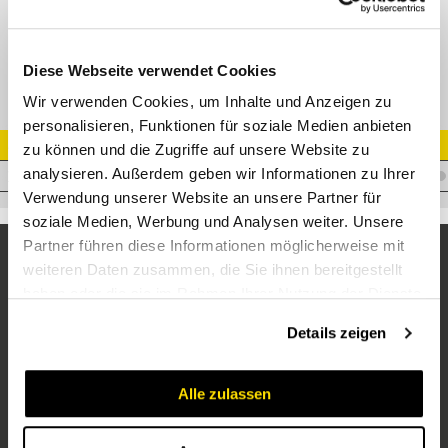
Schlauch für Messleitungen mit beidseitigen DKO-Armaturen DKO 06L/06L
600 mm
Diese Webseite verwendet Cookies
Wir verwenden Cookies, um Inhalte und Anzeigen zu
personalisieren, Funktionen für soziale Medien anbieten
Artikel Nr.
zu können und die Zugriffe auf unsere Website zu
analysieren. Außerdem geben wir Informationen zu Ihrer
V.HDSML600
Verwendung unserer Website an unsere Partner für
soziale Medien, Werbung und Analysen weiter. Unsere
Partner führen diese Informationen möglicherweise mit
weiteren Daten zusammen, die Sie ihnen bereitgestellt
haben oder die sie im Rahmen Ihrer Nutzung der Dienste
gesammelt haben.
Details zeigen
Alle zulassen
Unternehmen