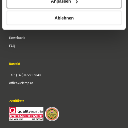
Anpassen
Über uns
Karriere
Ablehnen
Service
Downloads
FAQ
Kontakt
Tel.: (+43) 07221 63430
office@cicmp.at
Zertifikate