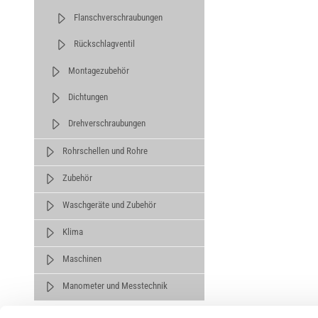
Flanschverschraubungen
Rückschlagventil
Montagezubehör
Dichtungen
Drehverschraubungen
Rohrschellen und Rohre
Zubehör
Waschgeräte und Zubehör
Klima
Maschinen
Manometer und Messtechnik