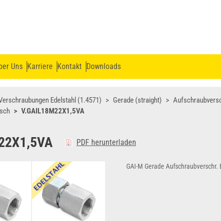
ber Uns
Karriere
Kontakt
Downloads
Verschraubungen Edelstahl (1.4571)
Gerade (straight)
Aufschraubvers
isch
V.GAIL18M22X1,5VA
22X1,5VA
PDF herunterladen
GAI-M Gerade Aufschraubverschr. 