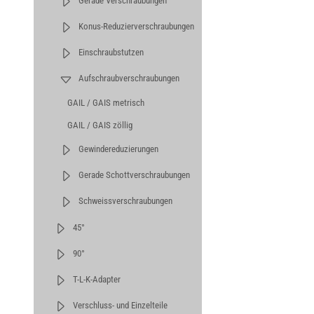
Gerade Verschraubungen
Konus-Reduzierverschraubungen
Einschraubstutzen
Aufschraubverschraubungen
GAIL / GAIS metrisch
GAIL / GAIS zöllig
Gewindereduzierungen
Gerade Schottverschraubungen
Schweissverschraubungen
45°
90°
T-L-K-Adapter
Verschluss- und Einzelteile