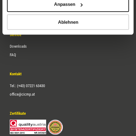
Anpassen
Über uns
Karriere
Ablehnen
Service
Downloads
FAQ
Kontakt
Tel.: (+43) 07221 63430
office@cicmp.at
Zertifikate