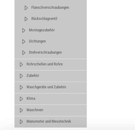
Flanschverschraubungen
Rückschlagventil
Montagezubehör
Dichtungen
Drehverschraubungen
Rohrschellen und Rohre
Zubehör
Waschgeräte und Zubehör
Klima
Maschinen
Manometer und Messtechnik