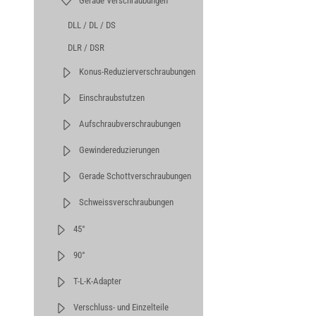
Gerade Verschraubungen
DLL / DL / DS
DLR / DSR
Konus-Reduzierverschraubungen
Einschraubstutzen
Aufschraubverschraubungen
Gewindereduzierungen
Gerade Schottverschraubungen
Schweissverschraubungen
45°
90°
T-L-K-Adapter
Verschluss- und Einzelteile