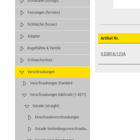
Armaturen (fittings)
Fassungen (ferrules)
Schläuche (hoses)
Adapter
Artikel Nr.
Kugelhähne & Ventile
V.DSR16/12VA
Schlauchschutz
Verschraubungen
Verschraubungen Standard
Verschraubungen Edelstahl (1.4571)
Gerade (straight)
Einschraubverschraubungen
Gerade Verbindungsverschraubungen