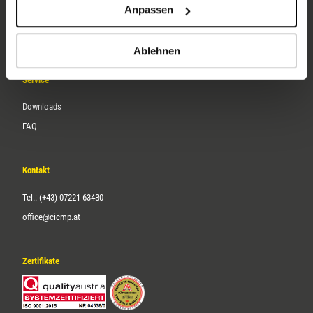
Anpassen
Über uns
Karriere
Ablehnen
Service
Downloads
FAQ
Kontakt
Tel.: (+43) 07221 63430
office@cicmp.at
Zertifikate