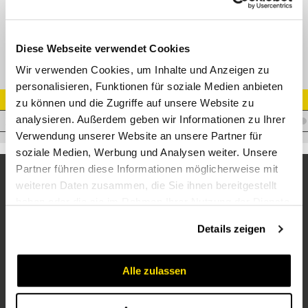
GE-R Gerade Einschraubverschr.
Diese Webseite verwendet Cookies
Wir verwenden Cookies, um Inhalte und Anzeigen zu
personalisieren, Funktionen für soziale Medien anbieten
Artikel Nr.
zu können und die Zugriffe auf unsere Website zu
analysieren. Außerdem geben wir Informationen zu Ihrer
V.AS20R1
Verwendung unserer Website an unsere Partner für
soziale Medien, Werbung und Analysen weiter. Unsere
Partner führen diese Informationen möglicherweise mit
weiteren Daten zusammen, die Sie ihnen bereitgestellt
haben oder die sie im Rahmen Ihrer Nutzung der Dienste
gesammelt haben.
Details zeigen
Alle zulassen
Unternehmen