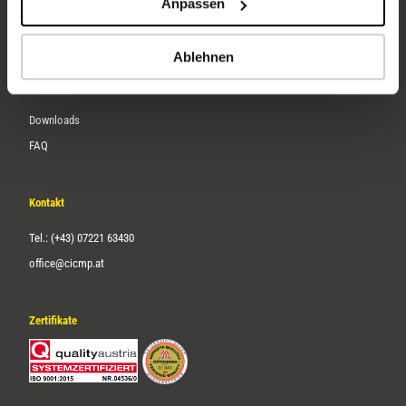
Anpassen
Über uns
Karriere
Ablehnen
Service
Downloads
FAQ
Kontakt
Tel.: (+43) 07221 63430
office@cicmp.at
Zertifikate