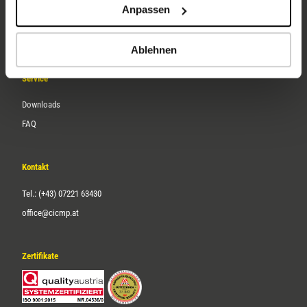
Anpassen
Über uns
Karriere
Ablehnen
Service
Downloads
FAQ
Kontakt
Tel.: (+43) 07221 63430
office@cicmp.at
Zertifikate