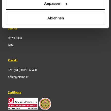
Anpassen
Über uns
Karriere
Ablehnen
Service
Downloads
FAQ
Kontakt
Tel.: (+43) 07221 63430
office@cicmp.at
Zertifikate