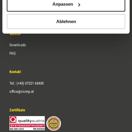
Anpassen
Über uns
Karriere
Ablehnen
Service
Downloads
FAQ
Kontakt
Tel.: (+43) 07221 63430
office@cicmp.at
Zertifikate