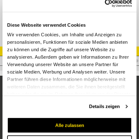
GE-M Gerade Einschraubverschr. Edelstahl
Diese Webseite verwendet Cookies
Wir verwenden Cookies, um Inhalte und Anzeigen zu
personalisieren, Funktionen für soziale Medien anbieten
zu können und die Zugriffe auf unsere Website zu
Artikel Nr.
analysieren. Außerdem geben wir Informationen zu Ihrer
V.AL15M22X1,5VA
Verwendung unserer Website an unsere Partner für
soziale Medien, Werbung und Analysen weiter. Unsere
Partner führen diese Informationen möglicherweise mit
weiteren Daten zusammen, die Sie ihnen bereitgestellt
haben oder die sie im Rahmen Ihrer Nutzung der Dienste
gesammelt haben.
Details zeigen
Alle zulassen
Unternehmen