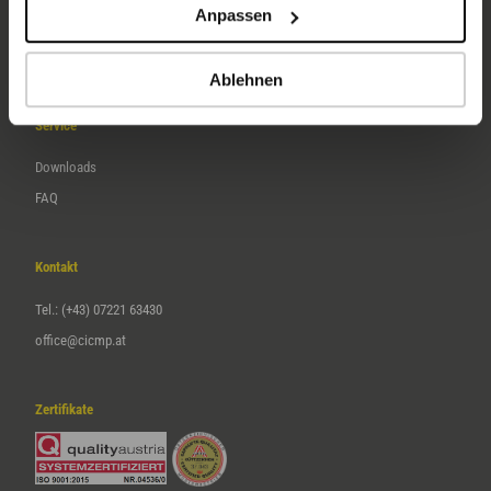
Anpassen
Über uns
Karriere
Ablehnen
Service
Downloads
FAQ
Kontakt
Tel.: (+43) 07221 63430
office@cicmp.at
Zertifikate