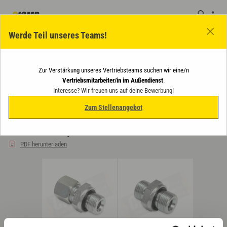
Werde Teil unseres Teams!
Zur Verstärkung unseres Vertriebsteams suchen wir eine/n
Vertriebsmitarbeiter/in im Außendienst
.
Verschraubungen
Verschraubungen Standard
Gerade (straight)
Interesse? Wir freuen uns auf deine Bewerbung!
Einschraubverschraubungen
AL-WD / AS-WD zöllig
V.AL10R1/2WD
Zum Stellenangebot
V.AL10R1/2WD
PDF herunterladen