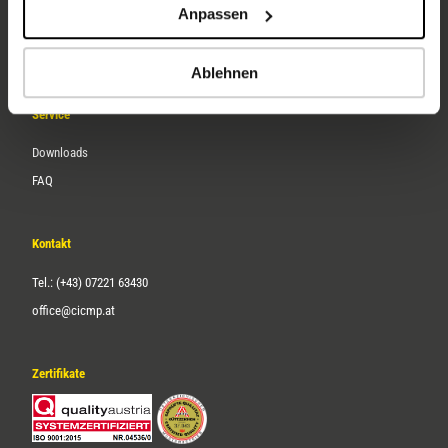
Anpassen
Über uns
Karriere
Ablehnen
Service
Downloads
FAQ
Kontakt
Tel.: (+43) 07221 63430
office@cicmp.at
Zertifikate