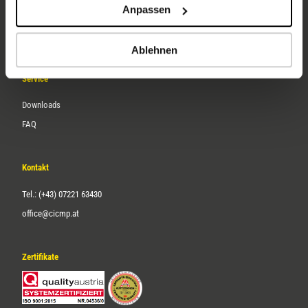
Anpassen
Über uns
Karriere
Ablehnen
Service
Downloads
FAQ
Kontakt
Tel.: (+43) 07221 63430
office@cicmp.at
Zertifikate