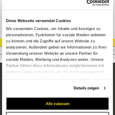
GE-R keg Gerade Einschraubverschr. Edelstahl
Diese Webseite verwendet Cookies
Wir verwenden Cookies, um Inhalte und Anzeigen zu
personalisieren, Funktionen für soziale Medien anbieten
zu können und die Zugriffe auf unsere Website zu
Artikel Nr.
analysieren. Außerdem geben wir Informationen zu Ihrer
V.AKLL08R1/4VA
Verwendung unserer Website an unsere Partner für
soziale Medien, Werbung und Analysen weiter. Unsere
Partner führen diese Informationen möglicherweise mit
weiteren Daten zusammen, die Sie ihnen bereitgestellt
haben oder die sie im Rahmen Ihrer Nutzung der Dienste
gesammelt haben.
Details zeigen
Alle zulassen
Unternehmen