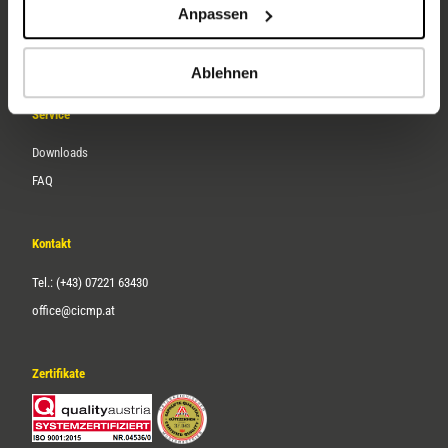
Anpassen
Über uns
Karriere
Ablehnen
Service
Downloads
FAQ
Kontakt
Tel.: (+43) 07221 63430
office@cicmp.at
Zertifikate