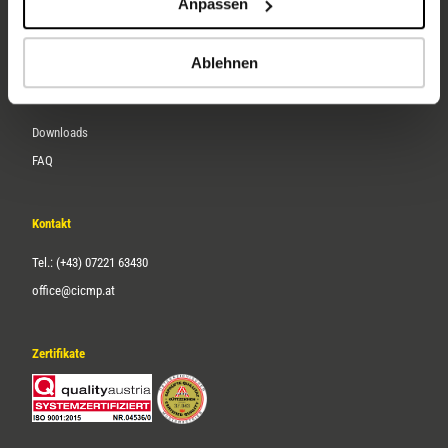
Anpassen
Über uns
Karriere
Ablehnen
Service
Downloads
FAQ
Kontakt
Tel.: (+43) 07221 63430
office@cicmp.at
Zertifikate