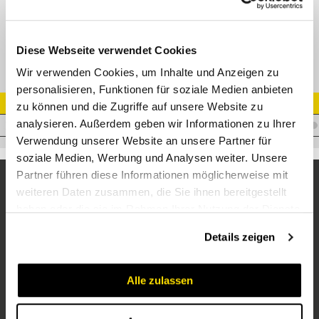
WIRA Gerade Steckverbindung 16x2 - 16x2 Stahl verzinkt
Diese Webseite verwendet Cookies
Wir verwenden Cookies, um Inhalte und Anzeigen zu
personalisieren, Funktionen für soziale Medien anbieten
Artikel Nr.
zu können und die Zugriffe auf unsere Website zu
analysieren. Außerdem geben wir Informationen zu Ihrer
V.30316162
Verwendung unserer Website an unsere Partner für
soziale Medien, Werbung und Analysen weiter. Unsere
Partner führen diese Informationen möglicherweise mit
weiteren Daten zusammen, die Sie ihnen bereitgestellt
haben oder die sie im Rahmen Ihrer Nutzung der Dienste
gesammelt haben.
Details zeigen
Alle zulassen
Unternehmen