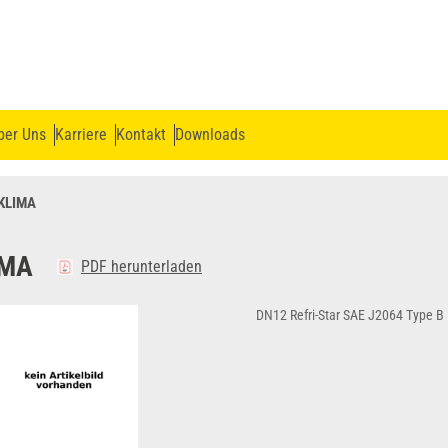
ber Uns
Karriere
Kontakt
Downloads
3KLIMA
IMA
PDF herunterladen
DN12 Refri-Star SAE J2064 Type B