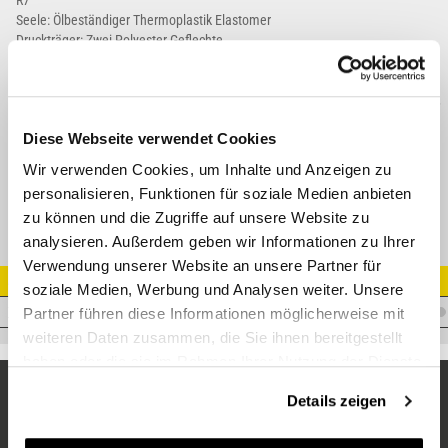
R7
Seele: Ölbeständiger Thermoplastik Elastomer
Druckträger: Zwei Polyester Geflechte
Decke: Thermoplastik Elastomer mit hoher Ozon- und Abriebbeständigkeit.
Dauerbetrieb: - 40°C / + 100°C
Empfohlene Medien: Mineralöl, Bioöl, ASTM1, ASTM3, Öl auf Polyglykolbasis,
Wasser, Wasser/Ölemulsion
Diese Webseite verwendet Cookies
Datenblatt
Wir verwenden Cookies, um Inhalte und Anzeigen zu
personalisieren, Funktionen für soziale Medien anbieten
zu können und die Zugriffe auf unsere Website zu
analysieren. Außerdem geben wir Informationen zu Ihrer
Verwendung unserer Website an unsere Partner für
Artikel Nr.
soziale Medien, Werbung und Analysen weiter. Unsere
T.R7-10
Partner führen diese Informationen möglicherweise mit
weiteren Daten zusammen, die Sie ihnen bereitgestellt
haben oder die sie im Rahmen Ihrer Nutzung der Dienste
gesammelt haben.
Details zeigen