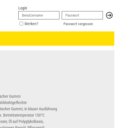
Login
Merken?
Passwort vergessen
tischer Gummi
ahldrahtgeflechte
tischer Gummi, in blauer Ausführung
ax. Betriebstemperatur 150°C
ser, Öl auf Polyglykolbasis,
mulsionen Rapsöl, Pflanzenöl