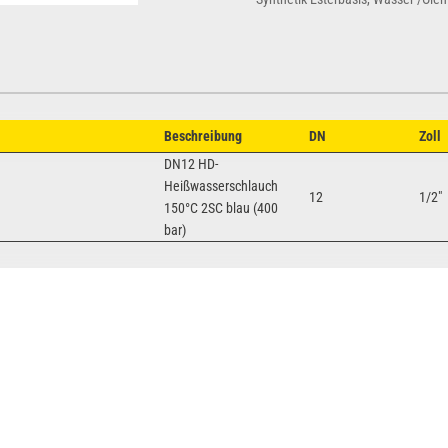
Beschreibung
DN
Zoll
DN12 HD-
Heißwasserschlauch
12
1/2"
150°C 2SC blau (400
bar)