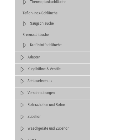
Thermoplastschläuche
Teflon-Inox-Schläuche
Saugschläuche
Bremsschläuche
Kraftstoffschläuche
Adapter
Kugelhähne & Ventile
Schlauchschutz
Verschraubungen
Rohrschellen und Rohre
Zubehör
Waschgeräte und Zubehör