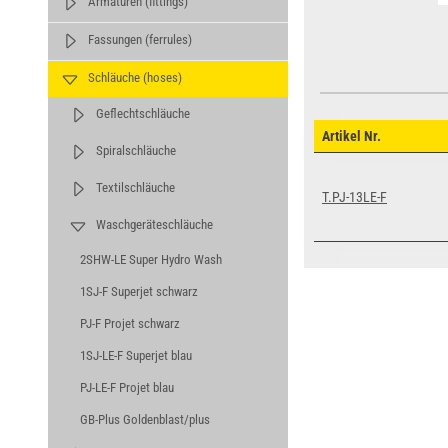
Armaturen (fittings)
Fassungen (ferrules)
Schläuche (hoses)
Geflechtschläuche
Artikel Nr.
Spiralschläuche
Textilschläuche
T.PJ-13LE-F
Waschgeräteschläuche
2SHW-LE Super Hydro Wash
1SJ-F Superjet schwarz
PJ-F Projet schwarz
1SJ-LE-F Superjet blau
PJ-LE-F Projet blau
GB-Plus Goldenblast/plus