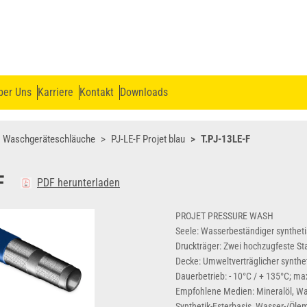
ber Uns
Karriere
Kontakt
Downloads
Waschgeräteschläuche
PJ-LE-F Projet blau
T.PJ-13LE-F
F
PDF herunterladen
PROJET PRESSURE WASH
Seele: Wasserbeständiger synthe
Druckträger: Zwei hochzugfeste St
Decke: Umweltverträglicher synthe
Dauerbetrieb: - 10°C / + 135°C; m
Empfohlene Medien: Mineralöl, Was
Synthetik-Esterbasis, Wasser-/Öle