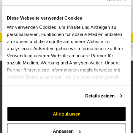
DN16 Cryoflex/21 210 bar (M03400) -57°C / 100°C
Diese Webseite verwendet Cookies
Wir verwenden Cookies, um Inhalte und Anzeigen zu
personalisieren, Funktionen für soziale Medien anbieten
Artikel Nr.
zu können und die Zugriffe auf unsere Website zu
T.CRYOFLEX21-16
analysieren. Außerdem geben wir Informationen zu Ihrer
Verwendung unserer Website an unsere Partner für
soziale Medien, Werbung und Analysen weiter. Unsere
Partner führen diese Informationen möglicherweise mit
weiteren Daten zusammen, die Sie ihnen bereitgestellt
haben oder die sie im Rahmen Ihrer Nutzung der Dienste
gesammelt haben.
Details zeigen
Alle zulassen
Unternehmen
Über uns
Anpassen