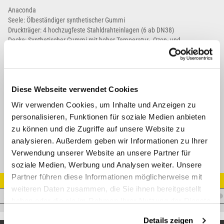
Anaconda
Seele: Ölbeständiger synthetischer Gummi
Druckträger: 4 hochzugfeste Stahldrahteinlagen (6 ab DN38)
Decke: Synthetischer Gummi mit hoher Temperatur-, Ozon- und
Wetterbeständigkeit.
Dauerbetrieb: - 46°C / + 121°C
Empfohlene Medien: Mineralöl, Pflanzenöl, Wasser, Glykol, Mineralöl/
Wasseremulsion, Synthetisches Ester Öl (bis 100°C), Öl auf Polyglykolbasis
Diese Webseite verwendet Cookies
Angewandte Normen: ISO 18752 C, übertrifft SAE J517 R15, ISO 3862 R15
Wir verwenden Cookies, um Inhalte und Anzeigen zu
personalisieren, Funktionen für soziale Medien anbieten
Datenblatt
zu können und die Zugriffe auf unsere Website zu
analysieren. Außerdem geben wir Informationen zu Ihrer
Verwendung unserer Website an unsere Partner für
soziale Medien, Werbung und Analysen weiter. Unsere
Partner führen diese Informationen möglicherweise mit
Artikel Nr.
weiteren Daten zusammen, die Sie ihnen bereitgestellt
T.ANACONDA-32
haben oder die sie im Rahmen Ihrer Nutzung der Dienste
gesammelt haben.
Details zeigen