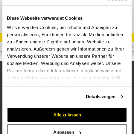
DN31 HD-Schlauch MSHA Zulassung Wood 3w (240 bar)
Diese Webseite verwendet Cookies
Wir verwenden Cookies, um Inhalte und Anzeigen zu
personalisieren, Funktionen für soziale Medien anbieten
Artikel Nr.
zu können und die Zugriffe auf unsere Website zu
T.3SN-32
analysieren. Außerdem geben wir Informationen zu Ihrer
Verwendung unserer Website an unsere Partner für
soziale Medien, Werbung und Analysen weiter. Unsere
Partner führen diese Informationen möglicherweise mit
weiteren Daten zusammen, die Sie ihnen bereitgestellt
haben oder die sie im Rahmen Ihrer Nutzung der Dienste
gesammelt haben.
Details zeigen
Alle zulassen
Unternehmen
Über uns
Anpassen