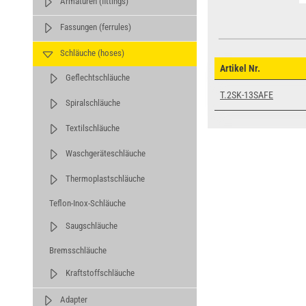
Armaturen (fittings)
Fassungen (ferrules)
Schläuche (hoses)
Artikel Nr.
Geflechtschläuche
T.2SK-13SAFE
Spiralschläuche
Textilschläuche
Waschgeräteschläuche
Thermoplastschläuche
Teflon-Inox-Schläuche
Saugschläuche
Bremsschläuche
Kraftstoffschläuche
Adapter