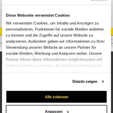
Kupplungsstecker ST-3100, IG 1/4" Edelstahl
Diese Webseite verwendet Cookies
Wir verwenden Cookies, um Inhalte und Anzeigen zu
personalisieren, Funktionen für soziale Medien anbieten
Artikel Nr.
zu können und die Zugriffe auf unsere Website zu
R.040005665
analysieren. Außerdem geben wir Informationen zu Ihrer
Verwendung unserer Website an unsere Partner für
soziale Medien, Werbung und Analysen weiter. Unsere
Partner führen diese Informationen möglicherweise mit
weiteren Daten zusammen, die Sie ihnen bereitgestellt
haben oder die sie im Rahmen Ihrer Nutzung der Dienste
gesammelt haben.
Details zeigen
Alle zulassen
Unternehmen
Über uns
Anpassen