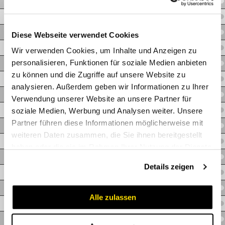
Z.PARI-SCHELLE43
Z.PARI-SCHELLE47
Z.PARI-SCHELLE51
Diese Webseite verwendet Cookies
Z.PARI-SCHELLE55
Wir verwenden Cookies, um Inhalte und Anzeigen zu
personalisieren, Funktionen für soziale Medien anbieten
Z.PARI-SCHELLE59
zu können und die Zugriffe auf unsere Website zu
Z.PARI-SCHELLE63
analysieren. Außerdem geben wir Informationen zu Ihrer
Z.PARI-SCHELLE67
Verwendung unserer Website an unsere Partner für
Z.PARI-SCHELLE73
soziale Medien, Werbung und Analysen weiter. Unsere
Partner führen diese Informationen möglicherweise mit
Z.PARI-SCHELLE79
weiteren Daten zusammen, die Sie ihnen bereitgestellt
Z.PARI-SCHELLE85
haben oder die sie im Rahmen Ihrer Nutzung der Dienste
Z.PARI-SCHELLE91
gesammelt haben.
Details zeigen
Z.PARI-SCHELLE97
Z.PARI-SCHELLE103
Alle zulassen
Z.PARI-SCHELLE112
Z.PARI-SCHELLE121