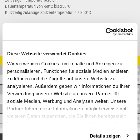
Zulässiger Temperaturbereich:
Dauertemperatur: von -60°C bis 250°C
Kurzzeitig zulässige Spitzentemperatur: bis 300°C
Diese Webseite verwendet Cookies
Artikel Nr.
Wir verwenden Cookies, um Inhalte und Anzeigen zu
W.FLAMMSCH25
personalisieren, Funktionen für soziale Medien anbieten
zu können und die Zugriffe auf unsere Website zu
W.FLAMMSCH30
analysieren. Außerdem geben wir Informationen zu Ihrer
W.FLAMMSCH35
Verwendung unserer Website an unsere Partner für
W.FLAMMSCH40
soziale Medien, Werbung und Analysen weiter. Unsere
Partner führen diese Informationen möglicherweise mit
W.FLAMMSCH50
weiteren Daten zusammen, die Sie ihnen bereitgestellt
W.FLAMMSCH60
haben oder die sie im Rahmen Ihrer Nutzung der Dienste
gesammelt haben.
Details zeigen