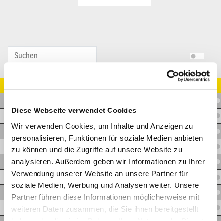
Artikel Nr.
V.LEDS06R1/4WDVA
Diese Webseite verwendet Cookies
V.LEDS08R1/4WDVA
Wir verwenden Cookies, um Inhalte und Anzeigen zu
V.LEDS10R3/8WDVA
personalisieren, Funktionen für soziale Medien anbieten
V.LEDS12R3/8WDVA
zu können und die Zugriffe auf unsere Website zu
analysieren. Außerdem geben wir Informationen zu Ihrer
V.LEDS14R1/2WDVA
Verwendung unserer Website an unsere Partner für
V.LEDS16R1/2WDVA
soziale Medien, Werbung und Analysen weiter. Unsere
V.LEDS20R3/4WDVA
Partner führen diese Informationen möglicherweise mit
V.LEDS25R1WDVA
weiteren Daten zusammen, die Sie ihnen bereitgestellt
haben oder die sie im Rahmen Ihrer Nutzung der Dienste