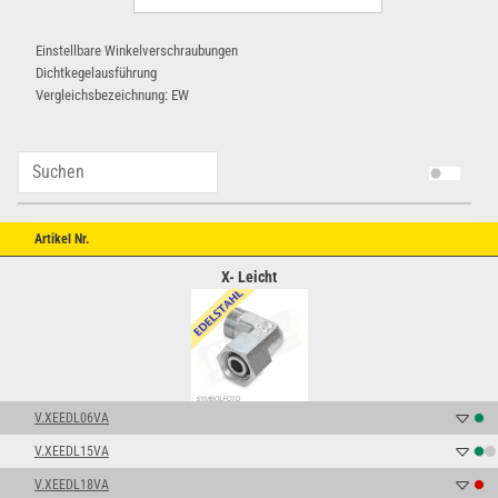
Einstellbare Winkelverschraubungen
Dichtkegelausführung
Vergleichsbezeichnung: EW
Artikel Nr.
X- Leicht
V.XEEDL06VA
V.XEEDL15VA
V.XEEDL18VA