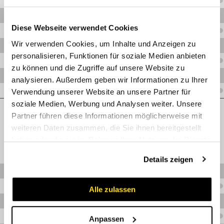
V.XEEDS12VA
V.XEEDS14VA
Diese Webseite verwendet Cookies
V.XEEDS25VA
Wir verwenden Cookies, um Inhalte und Anzeigen zu
V.XEEDS30VA
personalisieren, Funktionen für soziale Medien anbieten
V.XEEDS38VA
zu können und die Zugriffe auf unsere Website zu
V.XEEDS16VA
analysieren. Außerdem geben wir Informationen zu Ihrer
V.XEEDS20VA
Verwendung unserer Website an unsere Partner für
soziale Medien, Werbung und Analysen weiter. Unsere
Leicht
Partner führen diese Informationen möglicherweise mit
weiteren Daten zusammen, die Sie ihnen bereitgestellt
haben oder die sie im Rahmen Ihrer Nutzung der Dienste
gesammelt haben.
Details zeigen
V.EEDL06VA
V.EEDL08VA
Alle zulassen
V.EEDL10VA
V.EEDL12VA
Anpassen