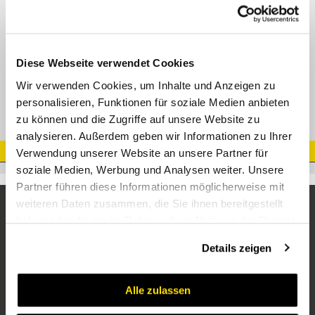
Konus-Reduzierverschraubungen
Vergleichsbezeichnung: KOR
Diese Webseite verwendet Cookies
Wir verwenden Cookies, um Inhalte und Anzeigen zu
personalisieren, Funktionen für soziale Medien anbieten
zu können und die Zugriffe auf unsere Website zu
analysieren. Außerdem geben wir Informationen zu Ihrer
Artikel Nr.
Verwendung unserer Website an unsere Partner für
soziale Medien, Werbung und Analysen weiter. Unsere
Partner führen diese Informationen möglicherweise mit
weiteren Daten zusammen, die Sie ihnen bereitgestellt
haben oder die sie im Rahmen Ihrer Nutzung der Dienste
gesammelt haben.
Details zeigen
Alle zulassen