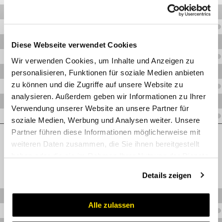
V.BUTZENL10OR
V.BUTZENL12OR
V.BUTZENL15OR
Diese Webseite verwendet Cookies
V.BUTZENL18OR
Wir verwenden Cookies, um Inhalte und Anzeigen zu
V.BUTZENL22OR
personalisieren, Funktionen für soziale Medien anbieten
zu können und die Zugriffe auf unsere Website zu
V.BUTZENL28OR
analysieren. Außerdem geben wir Informationen zu Ihrer
V.BUTZENL35OR
Verwendung unserer Website an unsere Partner für
V.BUTZENL42OR
soziale Medien, Werbung und Analysen weiter. Unsere
Partner führen diese Informationen möglicherweise mit
Schwer
weiteren Daten zusammen, die Sie ihnen bereitgestellt
haben oder die sie im Rahmen Ihrer Nutzung der Dienste
gesammelt haben.
Details zeigen
V.BUTZENS06OR
Alle zulassen
V.BUTZENS08OR