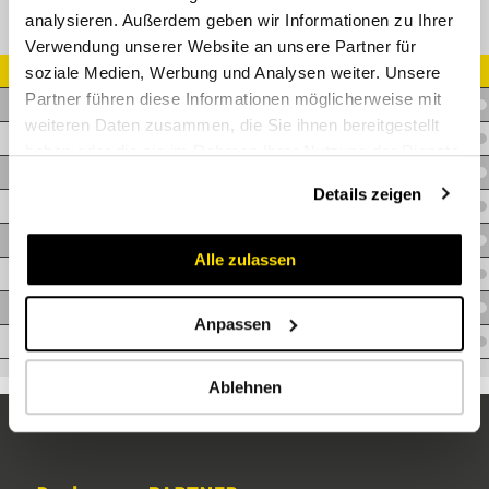
analysieren. Außerdem geben wir Informationen zu Ihrer
Verwendung unserer Website an unsere Partner für
soziale Medien, Werbung und Analysen weiter. Unsere
Artikel Nr.
Partner führen diese Informationen möglicherweise mit
T.TE2-06
weiteren Daten zusammen, die Sie ihnen bereitgestellt
T.TE2-08
haben oder die sie im Rahmen Ihrer Nutzung der Dienste
T.TE2-10
gesammelt haben.
Details zeigen
T.TE2-13
T.TE2-16
Alle zulassen
T.TE2-19
T.TE2-25
Anpassen
T.TE2-32
Ablehnen