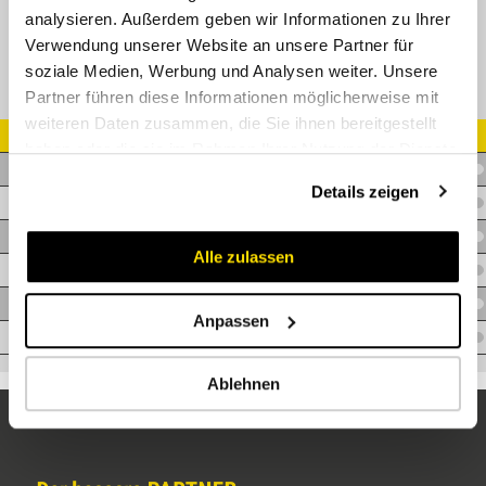
analysieren. Außerdem geben wir Informationen zu Ihrer
Verwendung unserer Website an unsere Partner für
soziale Medien, Werbung und Analysen weiter. Unsere
Partner führen diese Informationen möglicherweise mit
weiteren Daten zusammen, die Sie ihnen bereitgestellt
Artikel Nr.
haben oder die sie im Rahmen Ihrer Nutzung der Dienste
T.GI35XF-10
gesammelt haben.
Details zeigen
T.GI35XF-13
T.GI35XF-16
Alle zulassen
T.GI35XF-19
T.GI35XF-25
Anpassen
T.GI35XF-32
Ablehnen