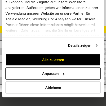
zu können und die Zugriffe auf unsere Website zu
analysieren. Außerdem geben wir Informationen zu Ihrer
Verwendung unserer Website an unsere Partner für
soziale Medien, Werbung und Analysen weiter. Unsere
Partner führen diese Informationen möglicherweise mit
Artikel Nr.
weiteren Daten zusammen, die Sie ihnen bereitgestellt
haben oder die sie im Rahmen Ihrer Nutzung der Dienste
T.2SKS-06INFINITY
gesammelt haben.
T.2SKS-08INFINITY
Details zeigen
T.2SKS-10INFINITY
T.2SKS-13INFINITY
Alle zulassen
T.2SKS-16INFINITY
Anpassen
T.2SKS-19INFINITY
T.2SKS-25INFINITY
Ablehnen