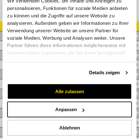
Wir verwenden Cookies, um Inhalte und Anzeigen zu
personalisieren, Funktionen für soziale Medien anbieten
zu können und die Zugriffe auf unsere Website zu
analysieren. Außerdem geben wir Informationen zu Ihrer
Artikel Nr.
Verwendung unserer Website an unsere Partner für
T.2SN-06
soziale Medien, Werbung und Analysen weiter. Unsere
Partner führen diese Informationen möglicherweise mit
T.2SN-08
weiteren Daten zusammen, die Sie ihnen bereitgestellt
T.2SN-10
haben oder die sie im Rahmen Ihrer Nutzung der Dienste
T.2SN-13
gesammelt haben.
Details zeigen
T.2SN-16
T.2SN-19
Alle zulassen
T.2SN-25
T.2SN-32
Anpassen
T.2SN-38
T.2SN-50
Ablehnen
T.2SN-60