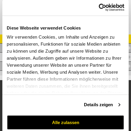
Diese Webseite verwendet Cookies
Wir verwenden Cookies, um Inhalte und Anzeigen zu
Artikel Nr.
personalisieren, Funktionen für soziale Medien anbieten
V.TSE1VZ
zu können und die Zugriffe auf unsere Website zu
V.TSE2VZ
analysieren. Außerdem geben wir Informationen zu Ihrer
Verwendung unserer Website an unsere Partner für
V.TSE3VZ
soziale Medien, Werbung und Analysen weiter. Unsere
Partner führen diese Informationen möglicherweise mit
weiteren Daten zusammen, die Sie ihnen bereitgestellt
haben oder die sie im Rahmen Ihrer Nutzung der Dienste
gesammelt haben.
Details zeigen
Alle zulassen