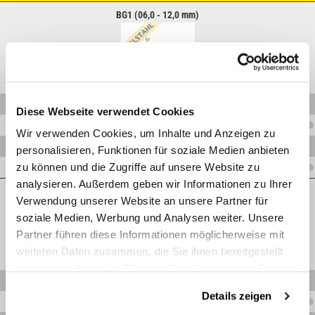
BG1 (06,0 - 12,0 mm)
V.RD1P106VA
Diese Webseite verwendet Cookies
V.RD1P108VA
Wir verwenden Cookies, um Inhalte und Anzeigen zu
V.RD1P110VA
personalisieren, Funktionen für soziale Medien anbieten
zu können und die Zugriffe auf unsere Website zu
V.RD1P112VA
analysieren. Außerdem geben wir Informationen zu Ihrer
BG2 (12,7 - 18,0 mm)
Verwendung unserer Website an unsere Partner für
soziale Medien, Werbung und Analysen weiter. Unsere
Partner führen diese Informationen möglicherweise mit
weiteren Daten zusammen, die Sie ihnen bereitgestellt
haben oder die sie im Rahmen Ihrer Nutzung der Dienste
V.RD1P214VA
gesammelt haben.
Details zeigen
V.RD1P212,7VA