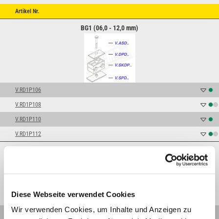
Artikel Nr.
BG1 (06,0 - 12,0 mm)
V.RD1P106
V.RD1P108
V.RD1P110
V.RD1P112
BG2 (12,7 - 18,0 mm)
Diese Webseite verwendet Cookies
Wir verwenden Cookies, um Inhalte und Anzeigen zu
V.RD1P212,7