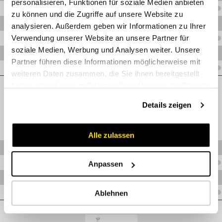
personalisieren, Funktionen für soziale Medien anbieten
V.RD1P214
zu können und die Zugriffe auf unsere Website zu
V.RD1P215
analysieren. Außerdem geben wir Informationen zu Ihrer
Verwendung unserer Website an unsere Partner für
V.RD1P216
soziale Medien, Werbung und Analysen weiter. Unsere
V.RD1P217
Partner führen diese Informationen möglicherweise mit
V.RD1P218
weiteren Daten zusammen, die Sie ihnen bereitgestellt
BG3 (20,0 - 25,0 mm)
haben oder die sie im Rahmen Ihrer Nutzung der Dienste
gesammelt haben.
Details zeigen
Alle zulassen
V.RD1P320
V.RD1P321,3
Anpassen
V.RD1P322
Ablehnen
V.RD1P325
BG4 (28,0 - 30,0 mm)