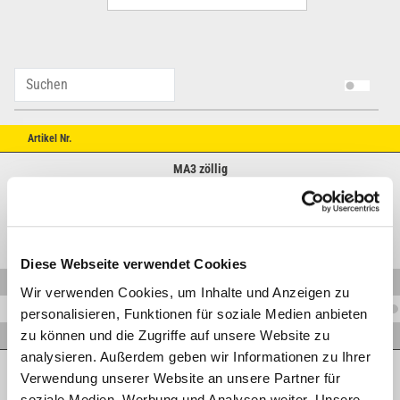
Artikel Nr.
MA3 zöllig
Diese Webseite verwendet Cookies
V.MA3R1/2VA
Wir verwenden Cookies, um Inhalte und Anzeigen zu
V.MA3R1/4VA
personalisieren, Funktionen für soziale Medien anbieten
zu können und die Zugriffe auf unsere Website zu
V.MA3R3/8VA
analysieren. Außerdem geben wir Informationen zu Ihrer
MA3-WD zöllig
Verwendung unserer Website an unsere Partner für
soziale Medien, Werbung und Analysen weiter. Unsere