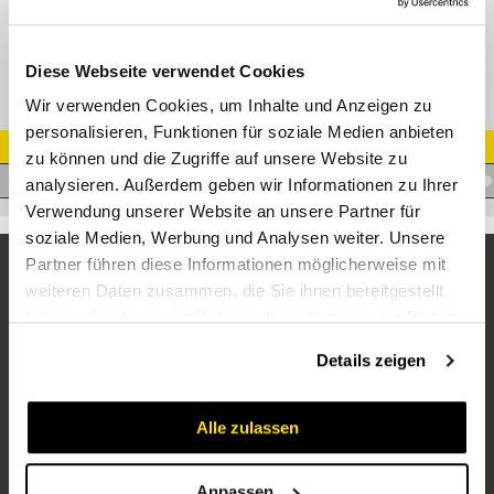
Diese Webseite verwendet Cookies
Wir verwenden Cookies, um Inhalte und Anzeigen zu
personalisieren, Funktionen für soziale Medien anbieten
Artikel Nr.
zu können und die Zugriffe auf unsere Website zu
M.SH2XLPAKET
analysieren. Außerdem geben wir Informationen zu Ihrer
Verwendung unserer Website an unsere Partner für
soziale Medien, Werbung und Analysen weiter. Unsere
Partner führen diese Informationen möglicherweise mit
weiteren Daten zusammen, die Sie ihnen bereitgestellt
haben oder die sie im Rahmen Ihrer Nutzung der Dienste
gesammelt haben.
Details zeigen
Alle zulassen
Unternehmen
Über uns
Anpassen