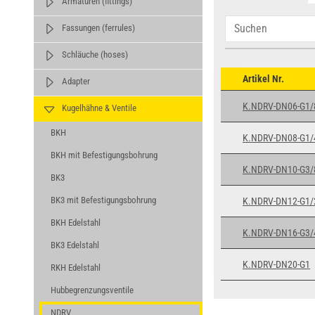
Armaturen (fittings)
Fassungen (ferrules)
Schläuche (hoses)
Artikel Nr.
Adapter
K.NDRV-DN06-G1/
Kugelhähne & Ventile
BKH
K.NDRV-DN08-G1/
BKH mit Befestigungsbohrung
K.NDRV-DN10-G3/
BK3
BK3 mit Befestigungsbohrung
K.NDRV-DN12-G1/
BKH Edelstahl
K.NDRV-DN16-G3/
BK3 Edelstahl
K.NDRV-DN20-G1
RKH Edelstahl
Hubbegrenzungsventile
NDRV