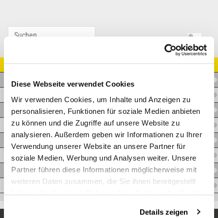
Artikel Nr.
K.RKH-06EM08LVA
Diese Webseite verwendet Cookies
K.RKH-08EM10LVA
Wir verwenden Cookies, um Inhalte und Anzeigen zu
K.RKH-10EM12LVA
personalisieren, Funktionen für soziale Medien anbieten
zu können und die Zugriffe auf unsere Website zu
K.RKH-13EM15LVA
analysieren. Außerdem geben wir Informationen zu Ihrer
K.RKH-13EM18LVA
Verwendung unserer Website an unsere Partner für
K.RKH-19EM22LVA
soziale Medien, Werbung und Analysen weiter. Unsere
Partner führen diese Informationen möglicherweise mit
K.RKH-25EM28LVA
weiteren Daten zusammen, die Sie ihnen bereitgestellt
K.RKH-38EM42LVA
haben oder die sie im Rahmen Ihrer Nutzung der Dienste
gesammelt haben.
Details zeigen