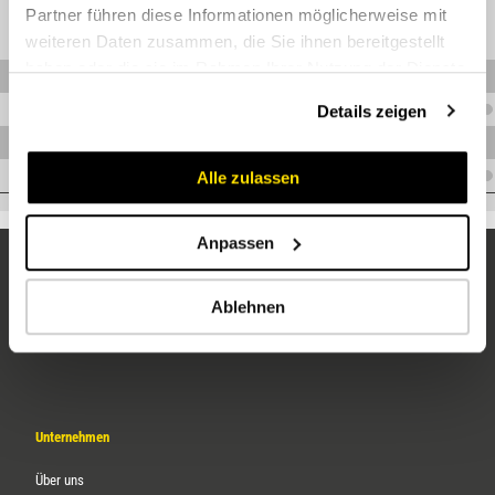
Partner führen diese Informationen möglicherweise mit
weiteren Daten zusammen, die Sie ihnen bereitgestellt
haben oder die sie im Rahmen Ihrer Nutzung der Dienste
K.BKH-06EM08LVZ-SB
gesammelt haben.
Details zeigen
K.BKH-08EM10LVZ-SB
K.BKH-10EM12LVZ-SB
K.BKH-13EM15LVZ-SB
Alle zulassen
Anpassen
Ablehnen
Unternehmen
Über uns