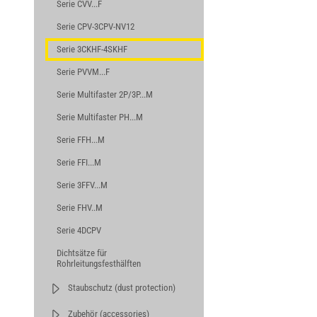
Serie CVV...F
Serie CPV-3CPV-NV12
Serie 3CKHF-4SKHF
Serie PVVM...F
Serie Multifaster 2P/3P...M
Serie Multifaster PH...M
Serie FFH...M
Serie FFI...M
Serie 3FFV...M
Serie FHV..M
Serie 4DCPV
Dichtsätze für
Rohrleitungsfesthälften
Staubschutz (dust protection)
Zubehör (accessories)