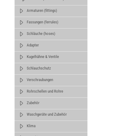
Armaturen (fittings)
Fassungen (ferrules)
Schläuche (hoses)
Adapter
Kugelhähne & Ventile
Schlauchschutz
Verschraubungen
Rohrschellen und Rohre
Zubehör
Waschgeräte und Zubehör
Klima