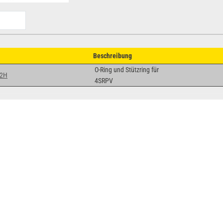
Beschreibung
O-Ring und Stützring für
12H
4SRPV