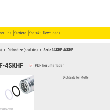
ber Uns
Karriere
Kontakt
Downloads
s)
Dichtsätze (seal kits)
Serie 3CKHF-4SKHF
HF-4SKHF
PDF herunterladen
Dichtsatz für Muffe