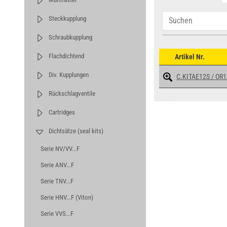
Steckkupplung
Schraubkupplung
Flachdichtend
Artikel Nr.
Div. Kupplungen
C.KITAE12S / OR
Rückschlagventile
Cartridges
Dichtsätze (seal kits)
Serie NV/VV...F
Serie ANV...F
Serie TNV...F
Serie HNV...F (Viton)
Serie VVS...F