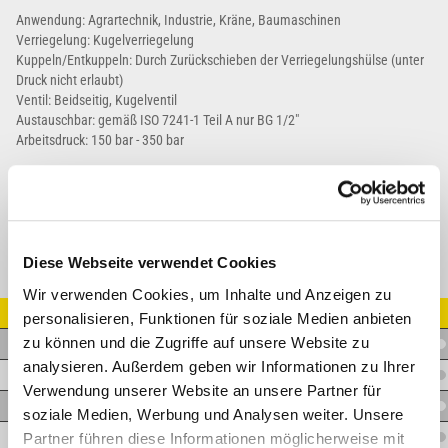
Anwendung: Agrartechnik, Industrie, Kräne, Baumaschinen
Verriegelung: Kugelverriegelung
Kuppeln/Entkuppeln: Durch Zurückschieben der Verriegelungshülse (unter
Druck nicht erlaubt)
Ventil: Beidseitig, Kugelventil
Austauschbar: gemäß ISO 7241-1 Teil A nur BG 1/2"
Arbeitsdruck: 150 bar - 350 bar
Datenblatt
Diese Webseite verwendet Cookies
Wir verwenden Cookies, um Inhalte und Anzeigen zu
Artikel Nr.
personalisieren, Funktionen für soziale Medien anbieten
zu können und die Zugriffe auf unsere Website zu
C.NS14GASM
analysieren. Außerdem geben wir Informationen zu Ihrer
C.NS14NPTM
Verwendung unserer Website an unsere Partner für
C.NS38GASM
soziale Medien, Werbung und Analysen weiter. Unsere
Partner führen diese Informationen möglicherweise mit
C.NS38NPTM