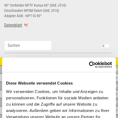
90° Verbinder NPTF Konus 60° (SAE J514) -
Einschrauber NPSM fixiert (SAE J514)
Adapter AGN - NPT IG 90°
Datenblatt
Artikel Nr.
A.BM02BFP0290
A.BM02BFP0490
Diese Webseite verwendet Cookies
A.BM04BFP0290
Wir verwenden Cookies, um Inhalte und Anzeigen zu
A.BM04BFP0490
personalisieren, Funktionen für soziale Medien anbieten
A.BM04BFP0690
zu können und die Zugriffe auf unsere Website zu
analysieren. Außerdem geben wir Informationen zu Ihrer
A.BM06BFP0490
Verwendung unserer Website an unsere Partner für