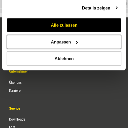
gesammelt haben.
A.OM20JM20
Details zeigen
Alle zulassen
Anpassen
Ablehnen
Unternehmen
Über uns
Karriere
Service
Downloads
FAQ