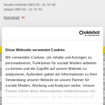
Gerader Verbinder ORFS AG - JIC 74° AG
Adapter ORFS AG - JIC 74° AG
Datenblatt
Diese Webseite verwendet Cookies
Artikel Nr.
Wir verwenden Cookies, um Inhalte und Anzeigen zu
A.OM04JM04
personalisieren, Funktionen für soziale Medien anbieten
A.OM06JM06
zu können und die Zugriffe auf unsere Website zu
A.OM08JM08
analysieren. Außerdem geben wir Informationen zu Ihrer
A.OM10JM10
Verwendung unserer Website an unsere Partner für
soziale Medien, Werbung und Analysen weiter. Unsere
A.OM10JM12
Partner führen diese Informationen möglicherweise mit
A.OM12JM12
weiteren Daten zusammen, die Sie ihnen bereitgestellt
A.OM16JM16
haben oder die sie im Rahmen Ihrer Nutzung der Dienste