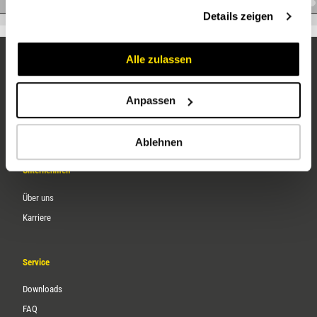
A.KM24UNF
gesammelt haben.
Details zeigen
Alle zulassen
Anpassen
Ablehnen
Unternehmen
Über uns
Karriere
Service
Downloads
FAQ