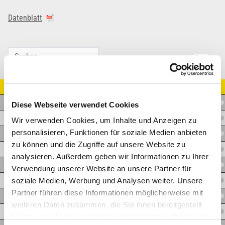
Datenblatt
Artikel Nr.
A.KM04UNF
Diese Webseite verwendet Cookies
A.KM05UNF
Wir verwenden Cookies, um Inhalte und Anzeigen zu
personalisieren, Funktionen für soziale Medien anbieten
A.KM06UNF
zu können und die Zugriffe auf unsere Website zu
A.KM08UNF
analysieren. Außerdem geben wir Informationen zu Ihrer
A.KM10UNF
Verwendung unserer Website an unsere Partner für
soziale Medien, Werbung und Analysen weiter. Unsere
A.KM12UNF
Partner führen diese Informationen möglicherweise mit
A.KM16UNF
weiteren Daten zusammen, die Sie ihnen bereitgestellt
A.KM20UNF
haben oder die sie im Rahmen Ihrer Nutzung der Dienste